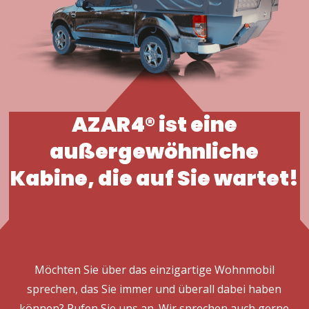
AZAR4® ist eine
außergewöhnliche
Kabine, die auf Sie wartet!
Möchten Sie über das einzigartige Wohnmobil
sprechen, das Sie immer und überall dabei haben
können? Rufen Sie uns an. Wir sprechen auch gerne